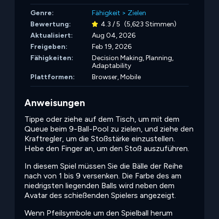
Genre:
Fähigkeit
>
Zielen
Bewertung:
4.3 / 5
(5,623 Stimmen)
Aktualisiert:
Aug 04, 2026
Freigeben:
Feb 19, 2026
Fähigkeiten:
Decision Making,
Planning,
Adaptability
Plattformen:
Browser, Mobile
Anweisungen
Tippe oder ziehe auf dem Tisch, um mit dem
Queue beim 9-Ball-Pool zu zielen, und ziehe den
Kraftregler, um die Stoßstärke einzustellen.
Hebe den Finger an, um den Stoß auszuführen.
In diesem Spiel müssen Sie die Bälle der Reihe
nach von 1 bis 9 versenken. Die Farbe des am
niedrigsten liegenden Balls wird neben dem
Avatar des schießenden Spielers angezeigt.
Wenn Pfeilsymbole um den Spielball herum