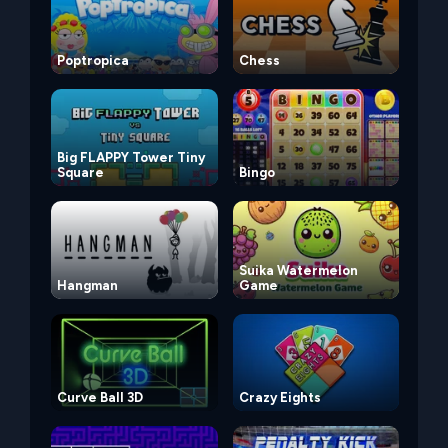
Poptropica
Chess
Big FLAPPY Tower Tiny
Square
Bingo
Suika Watermelon
Hangman
Game
Curve Ball 3D
Crazy Eights