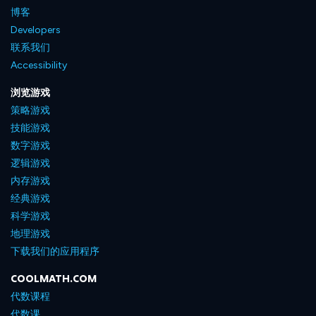
博客
Developers
联系我们
Accessibility
浏览游戏
策略游戏
技能游戏
数字游戏
逻辑游戏
内存游戏
经典游戏
科学游戏
地理游戏
下载我们的应用程序
COOLMATH.COM
代数课程
代数课