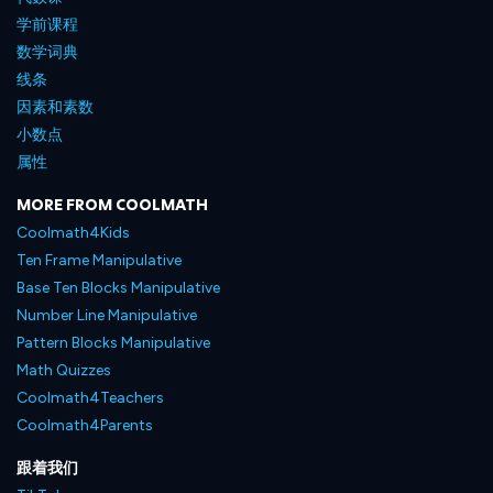
学前课程
数学词典
线条
因素和素数
小数点
属性
MORE FROM COOLMATH
Coolmath4Kids
Ten Frame Manipulative
Base Ten Blocks Manipulative
Number Line Manipulative
Pattern Blocks Manipulative
Math Quizzes
Coolmath4Teachers
Coolmath4Parents
跟着我们