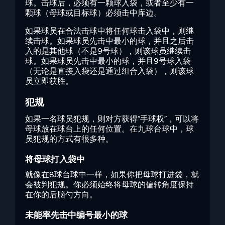
球。击球后，必须有一颗球入袋，或者至少有一
颗球（母球或目标球）必须击中库边。
如果球员在合法击球中将任何球击入袋中，则继
续击球。如果球员先击中最小的球，并且之后击
入的是其他球（不是9号球），则该球员继续击
球。如果球员先击中最小的球，并且9号球入袋
（无论是直接入袋还是通过组合入袋），则该球
员立即获胜。
犯规
如果一名球员犯规，则对方获得“手球权”，可以将
母球放在球台上的任何位置。在九球台球中，球
员犯规的方式有很多种。
将母球打入袋中
就像在8球台球中一样，如果你把母球打进袋，就
会被判犯规。你必须始终将母球的偏转角度保持
在你的后脑勺方向。
未能率先击中编号最小的球