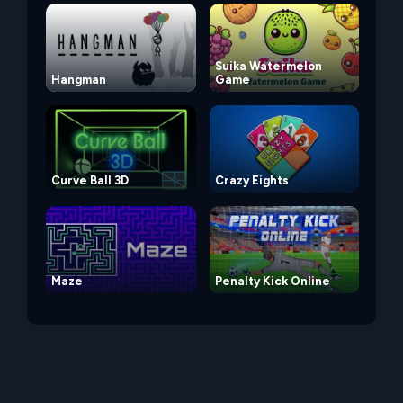
Suika Watermelon
Hangman
Game
Curve Ball 3D
Crazy Eights
Maze
Penalty Kick Online