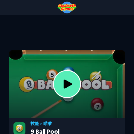
Skip
Skip
Skip
Skip
to
to
to
to
Top
Navigation
Main
Footer
of
Content
Page
技能
>
瞄准
9 Ball Pool