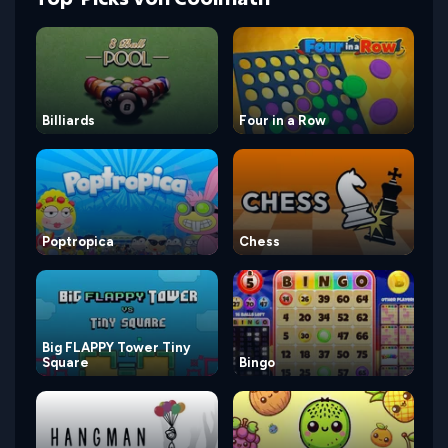
Billiards
Four in a Row
Poptropica
Chess
Big FLAPPY Tower Tiny
Square
Bingo