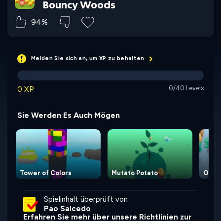
Bouncy Woods
94%
Melden Sie sich an, um XP zu behalten
0 XP
0/40 Levels
Sie Werden Es Auch Mögen
Tower of Colors
Mutato Potato
Om N
Spielinhalt überprüft von
Pao Salcedo
Erfahren Sie mehr über unsere Richtlinien zur