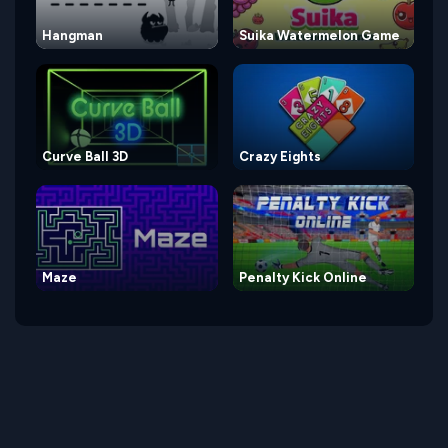
Hangman
Suika Watermelon Game
Curve Ball 3D
Crazy Eights
Maze
Penalty Kick Online