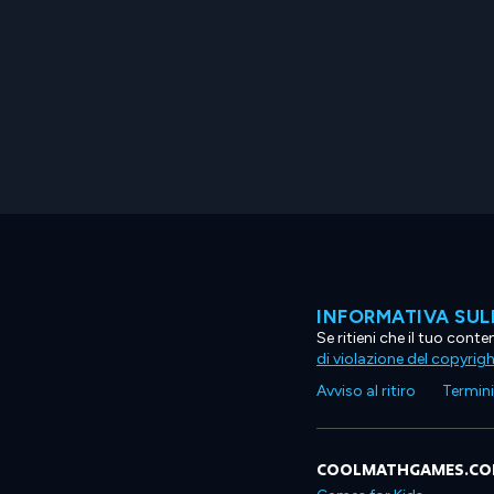
INFORMATIVA SUL
Se ritieni che il tuo con
di violazione del copyrig
Avviso al ritiro
Termini 
COOLMATHGAMES.C