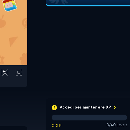
Accedi per mantenere XP
0 XP
0/40 Levels
99 Balls
Orcs vs Elves