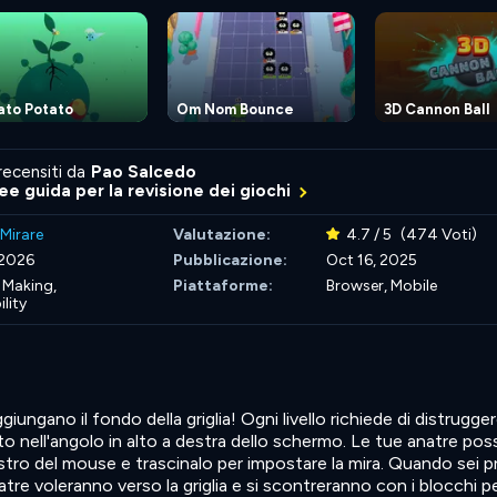
ato Potato
Om Nom Bounce
3D Cannon Ball
recensiti da
Pao Salcedo
nee guida per la revisione dei giochi
Mirare
Valutazione:
4.7 / 5
(474 Voti)
 2026
Pubblicazione:
Oct 16, 2025
 Making,
Piattaforme:
Browser, Mobile
lity
giungano il fondo della griglia! Ogni livello richiede di distrugge
to nell'angolo in alto a destra dello schermo. Le tue anatre po
sinistro del mouse e trascinalo per impostare la mira. Quando sei 
natre voleranno verso la griglia e si scontreranno con i blocchi p