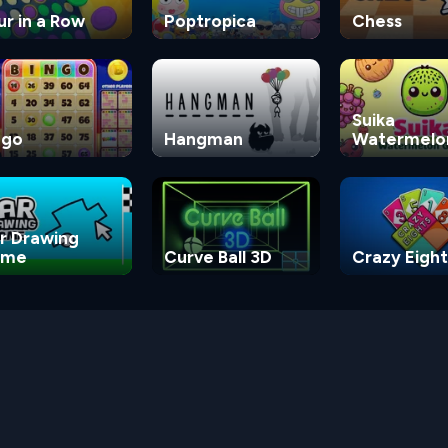
ur in a Row
Poptropica
Chess
Suika
ngo
Hangman
Watermelo
Game
r Drawing
ame
Curve Ball 3D
Crazy Eight