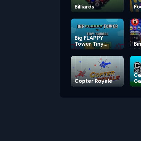
Billiards
Fo
Big FLAPPY
Tower Tiny
Bi
Square
Ca
Copter Royale
G