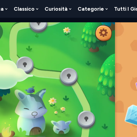
ca
Classico
Curiosità
Categorie
Tutti I Gi
Show
Show
Show
Show
u
Submenu
Submenu
Submenu
Submenu
For
For
For
For
Logica
Classico
Curiosità
Categorie