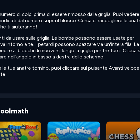
umero di colpi prima di essere rimosso dalla griglia. Puoi vedere
indicati dal numero sopra il blocco. Cerca di raccogliere le anatr
che ti aiuteranno!
ti da usare sulla griglia. Le bombe possono essere usate per
a intorno a te. I petardi possono spazzare via un'intera fila. La 
re ai blocchi di muoversi lungo la griglia per tre turni. Clicca s
re nell'angolo in basso a destra dello schermo.
 le tue anatre tornino, puoi cliccare sul pulsante Avanti veloce
te.
 Coolmath