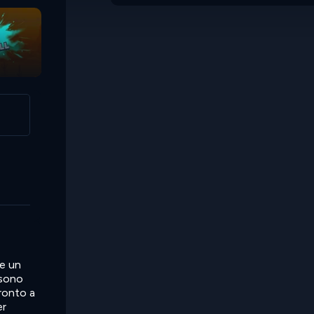
re un
ssono
pronto a
er