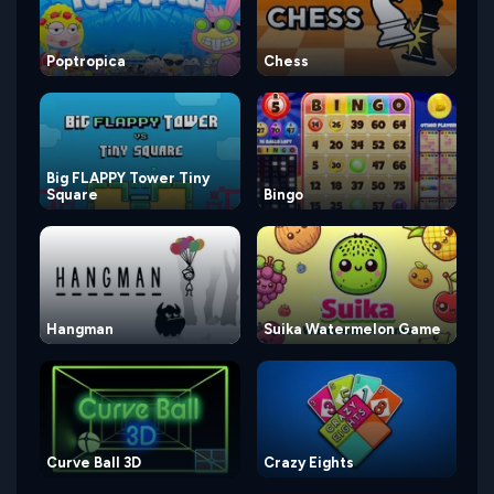
Poptropica
Chess
Big FLAPPY Tower Tiny
Square
Bingo
Hangman
Suika Watermelon Game
Curve Ball 3D
Crazy Eights