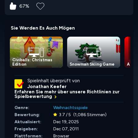
67%
Sie Werden Es Auch Mögen
Civiballs: Christmas
Edition
Snowman Skiing Game
A Blo
Spielinhalt überprüft von
Jonathan Keefer
Erfahren Sie mehr über unsere Richtlinien zur
Spielbewertung
Genre:
Weihnachtsspiele
Bewertung:
3.7 / 5
(1,086 Stimmen)
Aktualisiert:
Dec 19, 2025
Freigeben:
Dec 07, 2011
Plattformen:
Browser