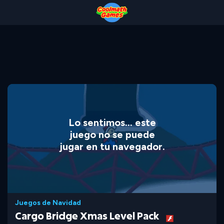
Skip
Skip
Skip
Skip
to
to
to
to
Top
Navigation
Main
Footer
of
Content
Page
Lo sentimos... este
juego no se puede
jugar en tu navegador.
Juegos de Navidad
Cargo Bridge Xmas Level Pack