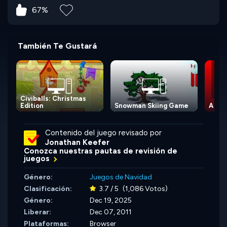
67%
También Te Gustará
Civiballs: Christmas
Edition
Snowman Skiing Game
A Blo
Contenido del juego revisado por
Jonathan Keefer
Conozca nuestras pautas de revisión de
juegos
Género:
Juegos de Navidad
Clasificación:
3.7 / 5
(1,086 Votos)
Género:
Dec 19, 2025
Liberar:
Dec 07, 2011
Plataformas:
Browser