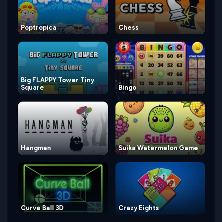
Poptropica
Chess
Big FLAPPY Tower Tiny
Square
Bingo
Hangman
Suika Watermelon Game
Curve Ball 3D
Crazy Eights