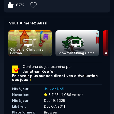
67%
Vous Aimerez Aussi
Civiballs: Christmas
Edition
Snowman Skiing Game
A Blo
Contenu du jeu examiné par
Jonathan Keefer
En savoir plus sur nos directives d'évaluation
des jeux
Mis à jour:
Jeux de Noël
Notation:
3.7 / 5
(1,086 Votes)
Mis à jour:
Dec 19, 2025
Libérer:
Dec 07, 2011
Plateformes:
Browser