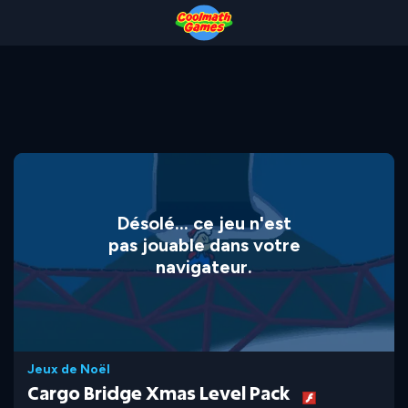
Skip
Skip
Skip
Skip
to
to
to
to
Top
Navigation
Main
Footer
of
Content
Page
Désolé... ce jeu n'est
pas jouable dans votre
navigateur.
Jeux de Noël
Cargo Bridge Xmas Level Pack