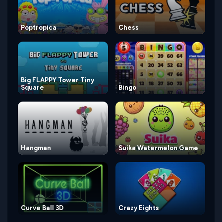
Poptropica
Chess
Big FLAPPY Tower Tiny
Square
Bingo
Hangman
Suika Watermelon Game
Curve Ball 3D
Crazy Eights