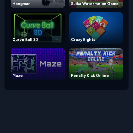
Hangman
Suika Watermelon Game
Curve Ball 3D
Crazy Eights
Maze
Penalty Kick Online