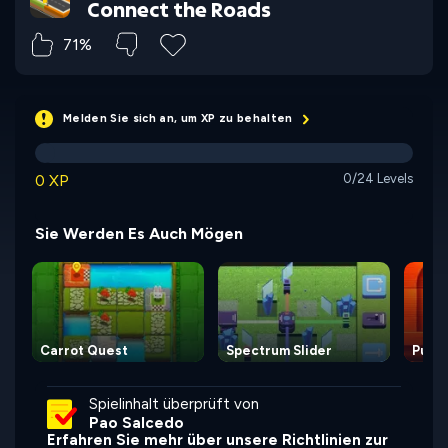
Connect the Roads
71%
Melden Sie sich an, um XP zu behalten
0 XP
0/24 Levels
Sie Werden Es Auch Mögen
Carrot Quest
Spectrum Slider
Puzzl
Spielinhalt überprüft von
Pao Salcedo
Erfahren Sie mehr über unsere Richtlinien zur