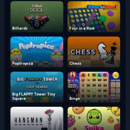
Billiards
Four in a Row
Poptropica
Chess
Big FLAPPY Tower Tiny
Square
Bingo