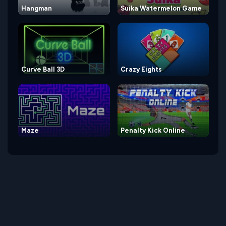
Hangman
Suika Watermelon Game
Curve Ball 3D
Crazy Eights
Maze
Penalty Kick Online