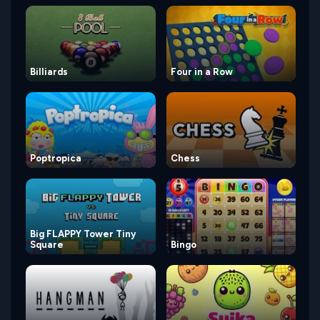
Billiards
Four in a Row
Poptropica
Chess
Big FLAPPY Tower Tiny
Square
Bingo