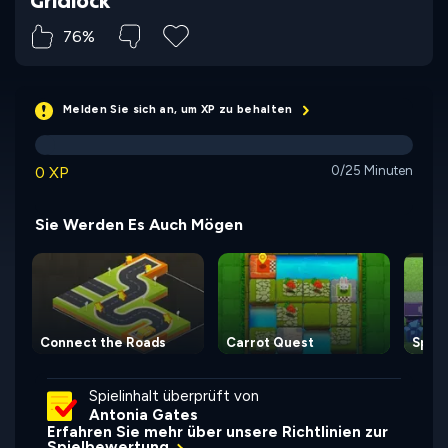
Gridlock
76%
Melden Sie sich an, um XP zu behalten
0 XP
0/25 Minuten
Sie Werden Es Auch Mögen
Connect the Roads
Carrot Quest
Spect
Spielinhalt überprüft von
Antonia Gates
Erfahren Sie mehr über unsere Richtlinien zur
Spielbewertung