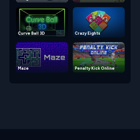
Curve Ball 3D
Crazy Eights
Maze
Penalty Kick Online