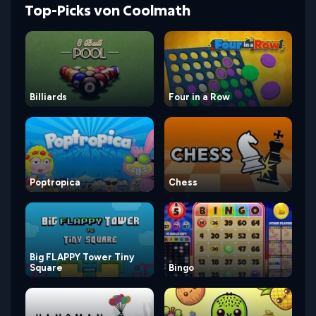
Top-Picks von Coolmath
Billiards
Four in a Row
Poptropica
Chess
Big FLAPPY Tower Tiny
Square
Bingo