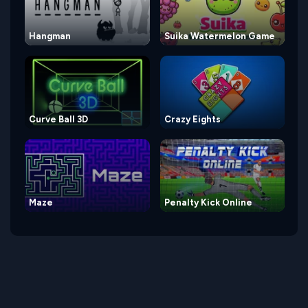
Hangman
Suika Watermelon Game
Curve Ball 3D
Crazy Eights
Maze
Penalty Kick Online