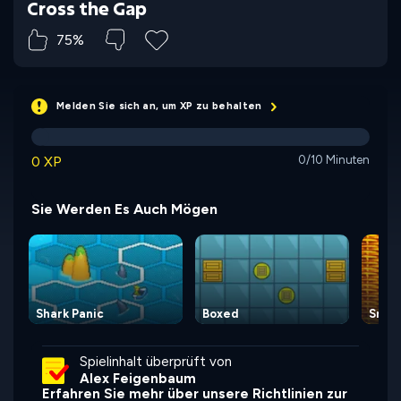
Cross the Gap
75%
Melden Sie sich an, um XP zu behalten
0 XP
0/10 Minuten
Sie Werden Es Auch Mögen
Shark Panic
Boxed
Snake
Spielinhalt überprüft von
Alex Feigenbaum
Erfahren Sie mehr über unsere Richtlinien zur