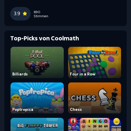
690
3.9
Stimmen
Top-Picks von Coolmath
Billiards
Four in a Row
Poptropica
Chess