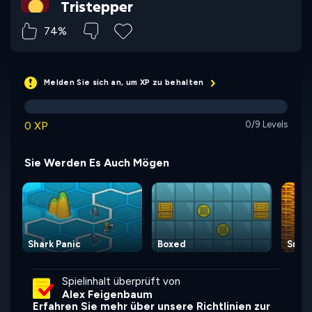
Tristepper
74%
Melden Sie sich an, um XP zu behalten
0 XP
0/9 Levels
Sie Werden Es Auch Mögen
Shark Panic
Boxed
Snake
Spielinhalt überprüft von
Alex Feigenbaum
Erfahren Sie mehr über unsere Richtlinien zur