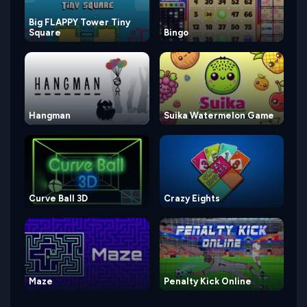
Big FLAPPY Tower Tiny
Square
Bingo
Hangman
Suika Watermelon Game
Curve Ball 3D
Crazy Eights
Maze
Penalty Kick Online