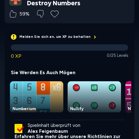
Destroy Numbers
59%
Melden Sie sich an, um XP zu behalten
0 XP
0/25 Levels
Sie Werden Es Auch Mögen
Numberium
Nullify
Numb
Spielinhalt überprüft von
Alex Feigenbaum
Erfahren Sie mehr über unsere Richtlinien zur