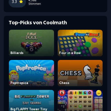
4,368
3.3
Stimmen
Top-Picks von Coolmath
Billiards
Four in a Row
Poptropica
Chess
Big FLAPPY Tower Tiny