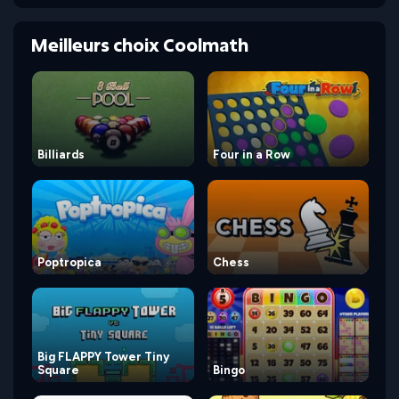
Meilleurs choix Coolmath
Billiards
Four in a Row
Poptropica
Chess
Big FLAPPY Tower Tiny
Square
Bingo