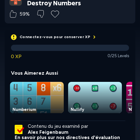
Destroy Numbers
59%
Connectez-vous pour conserver XP
0 XP
0/25 Levels
Vous Aimerez Aussi
Numberium
Nullify
Numb
Contenu du jeu examiné par
Alex Feigenbaum
En savoir plus sur nos directives d'évaluation