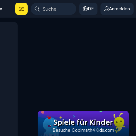
le
DE
Anmelden
Spiele für Kinder
Besuche Coolmath4Kids.com