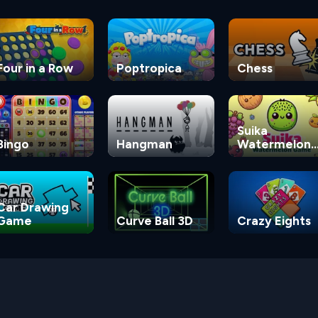
Four in a Row
Poptropica
Chess
Suika
Bingo
Hangman
Watermelon
Game
Car Drawing
Game
Curve Ball 3D
Crazy Eights