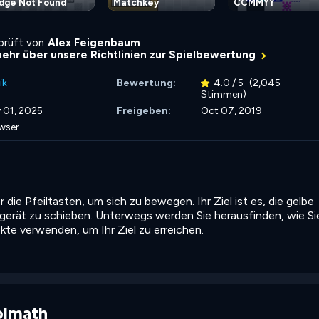
dge Not Found
Matchkey
CCMMYY
rprüft von
Alex Feigenbaum
mehr über unsere Richtlinien zur Spielbewertung
ik
Bewertung:
4.0 / 5
(2,045
Stimmen)
 01, 2025
Freigeben:
Oct 07, 2019
wser
ie Pfeiltasten, um sich zu bewegen. Ihr Ziel ist es, die gelbe
egerät zu schieben. Unterwegs werden Sie herausfinden, wie Si
te verwenden, um Ihr Ziel zu erreichen.
olmath