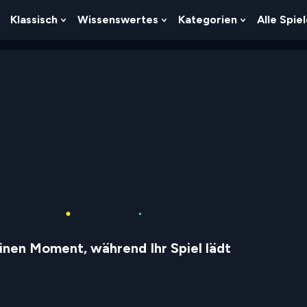
Klassisch
Wissenswertes
Kategorien
Alle Spie
Show
Show
Show
Show
Submenu
Submenu
Submenu
Submenu
For
For
For
For
Logik
Klassisch
Wissenswertes
Kategorien
inen Moment, während Ihr Spiel lädt