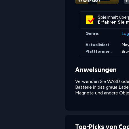
Handshakes
E
Spielinhalt übe
Erfahren Sie 
Genre:
Log
Aktualisiert:
May
Plattformen:
Bro
Anweisungen
Verwenden Sie WASD oder d
Batterie in das graue Lad
Magnete und andere Objek
Top-Picks von Co