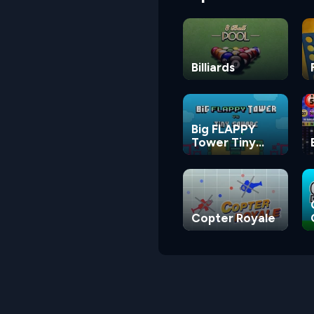
Billiards
Big FLAPPY
Tower Tiny
Square
Copter Royale