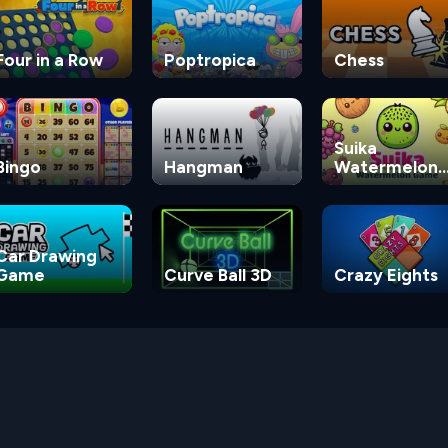
Four in a Row
Poptropica
Chess
Suika
Bingo
Hangman
Watermelon
Game
Car Drawing
Game
Curve Ball 3D
Crazy Eights