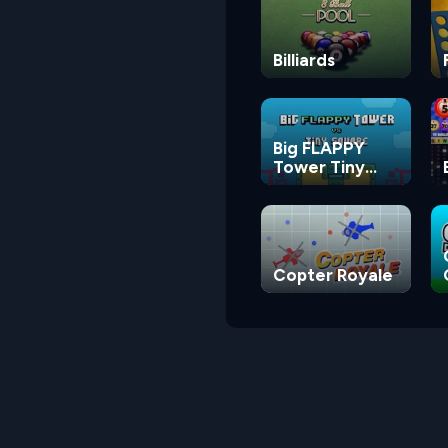
Billiards
Big FLAPPY
Tower Tiny
Square
Copter Royale