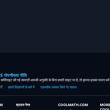
ोपनीयता नीति
कॉपीराइट की गई सामग्री आपकी अनुमति के बिना हमारी साइट पर है, तो कृपया इसका पालन करे
ें
हमारे विज्ञापनों के बारे में
एडब्लॉक अक्सर किये गए सवाल
OM
ब्राउज गेम्स
COOLMATH.COM
MORE
COO