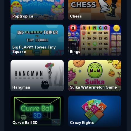
Poptropica
Chess
Big FLAPPY Tower Tiny
Square
Bingo
Hangman
Suika Watermelon Game
Curve Ball 3D
Crazy Eights