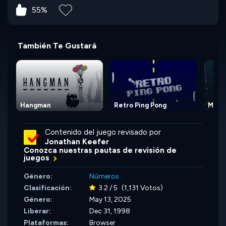
55%
También Te Gustará
Hangman
Retro Ping Pong
Miss
Contenido del juego revisado por
Jonathan Keefer
Conozca nuestras pautas de revisión de
juegos
Género:
Números
Clasificación:
3.2 / 5
(1,131 Votos)
Género:
May 13, 2025
Liberar:
Dec 31, 1998
Plataformas:
Browser