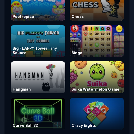
Poptropica
Chess
Big FLAPPY Tower Tiny
Square
Bingo
Hangman
Suika Watermelon Game
Curve Ball 3D
Crazy Eights