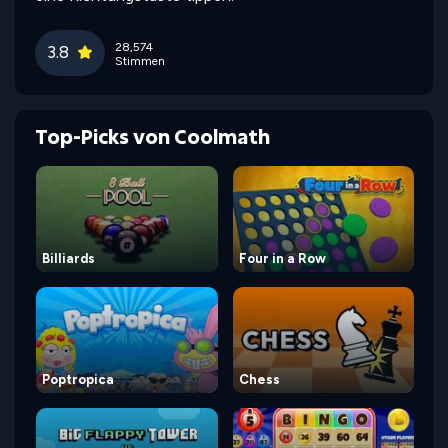
28,574
3.8
Stimmen
Top-Picks von Coolmath
Billiards
Four in a Row
Poptropica
Chess