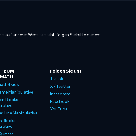
is auf unserer Website steht, folgen Sie bitte diesem
 FROM
Folgen Sie uns
LMATH
TikTok
ath4Kids
X / Twitter
ame Manipulative
Instagram
en Blocks
Facebook
lative
YouTube
 Line Manipulative
n Blocks
lative
Quizzes