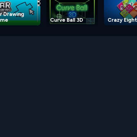
r Drawing
ame
Curve Ball 3D
Crazy Eight