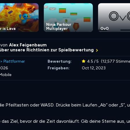
Ninja Parkour
r is Lava
Multiplayer
OvO
 von
Alex Feigenbaum
über unsere Richtlinien zur Spielbewertung
>
Plattformer
Bewertung:
4.5 / 5
(12,577 Stimm
2026
Freigeben:
Oct 12, 2023
Mobile
 Pfeiltasten oder WASD. Drücke beim Laufen „Ab“ oder „S“, 
das Ziel, bevor dir die Zeit davonläuft. Gib deine Sterne aus, 