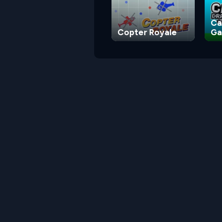
Ca
Copter Royale
G