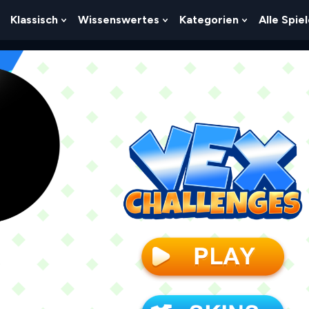
Klassisch
Wissenswertes
Kategorien
Alle Spie
Show
Show
Show
Show
Submenu
Submenu
Submenu
Submenu
For
For
For
For
Logik
Klassisch
Wissenswertes
Kategorien