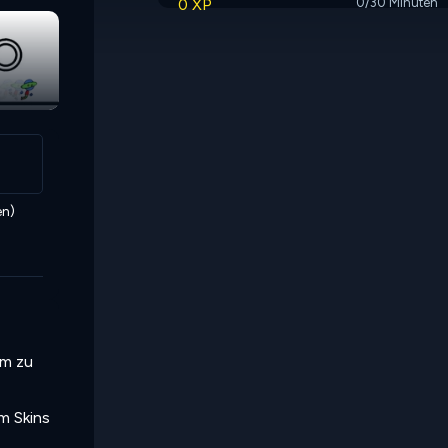
0 XP
0/30 Minuten
Vex 3
en)
um zu
um Skins