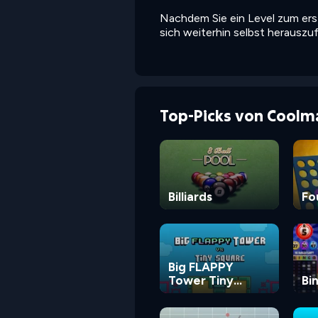
Nachdem Sie ein Level zum ers
sich weiterhin selbst herauszu
Top-Picks von Coolm
Billiards
Fo
Big FLAPPY
Tower Tiny
Bi
Square