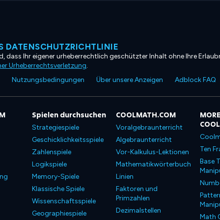
 DATENSCHUTZRICHTLINIE
, dass Ihr eigener urheberrechtlich geschützter Inhalt ohne Ihre Erlaubn
ner Urheberrechtsverletzung
.
Nutzungsbedingungen
Über unsere Anzeigen
Adblock FAQ
OM
Spielen durchsuchen
COOLMATH.COM
MORE
COO
Strategiespiele
Voralgebraunterricht
Coolm
Geschicklichkeitsspiele
Algebraunterricht
Ten Fr
Zahlenspiele
Vor-Kalkulus-Lektionen
Base T
Logikspiele
Mathematikwörterbuch
Manipu
ung
Memory-Spiele
Linien
Number
Klassische Spiele
Faktoren und
Patter
Primzahlen
Wissenschaftsspiele
Manipu
Dezimalstellen
Geographiespiele
Math 