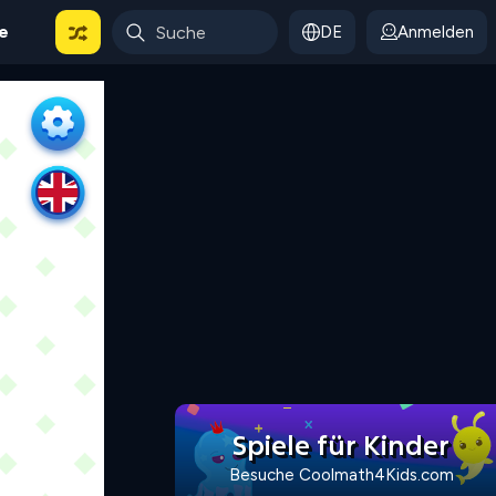
le
DE
Anmelden
Spiele für Kinder
Besuche Coolmath4Kids.com