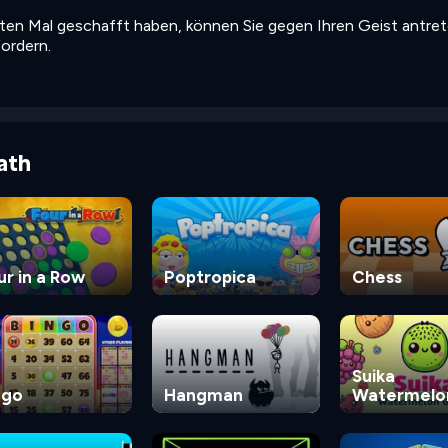
ten Mal geschafft haben, können Sie gegen Ihren Geist antre
fordern.
ath
ur in a Row
Poptropica
Chess
Suika
ngo
Hangman
Watermelo
Game