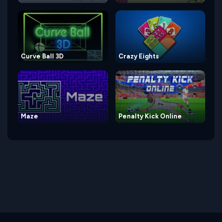
Curve Ball 3D
Crazy Eights
Maze
Penalty Kick Online