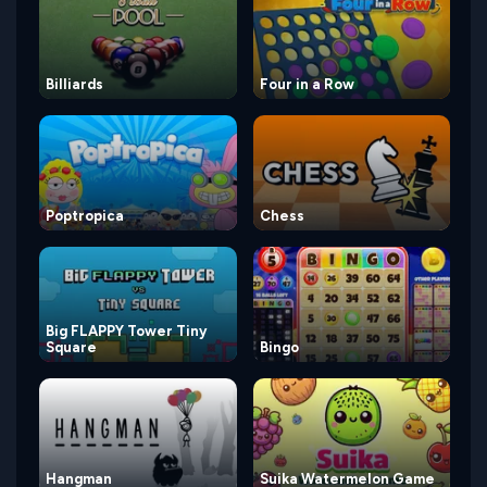
Billiards
Four in a Row
Poptropica
Chess
Big FLAPPY Tower Tiny
Square
Bingo
Hangman
Suika Watermelon Game