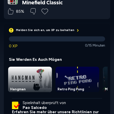
Minefield Classic
85%
Melden Sie sich an, um XP zu behalten
0 XP
0/15 Minuten
Sie Werden Es Auch Mögen
Hangman
Retro Ping Pong
Miss
Spielinhalt überprüft von
Pao Salcedo
Erfahren Sie mehr über unsere Richtlinien zur