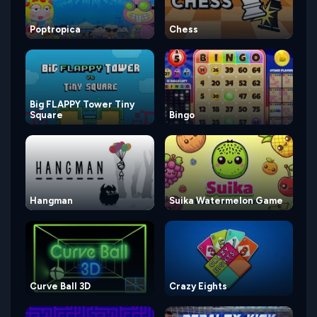
Poptropica
Chess
Big FLAPPY Tower Tiny
Square
Bingo
Hangman
Suika Watermelon Game
Curve Ball 3D
Crazy Eights