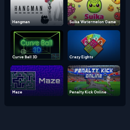
Hangman
Suika Watermelon Game
Curve Ball 3D
Crazy Eights
Maze
Penalty Kick Online