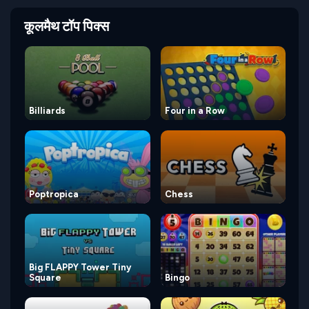
कूलमैथ टॉप पिक्स
Billiards
Four in a Row
Poptropica
Chess
Big FLAPPY Tower Tiny
Square
Bingo