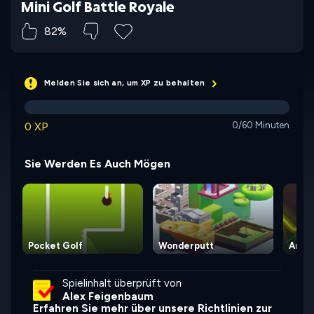
Mini Golf Battle Royale
82%
Melden Sie sich an, um XP zu behalten
0 XP
0/60 Minuten
Sie Werden Es Auch Mögen
Pocket Golf
Wonderputt
Arca
Spielinhalt überprüft von
Alex Feigenbaum
Erfahren Sie mehr über unsere Richtlinien zur