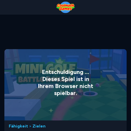
Skip
Skip
Skip
Skip
to
to
to
to
Top
Navigation
Main
Footer
of
Content
Page
Entschuldigung ...
Dieses Spiel ist in
Ihrem Browser nicht
spielbar.
Fähigkeit
>
Zielen