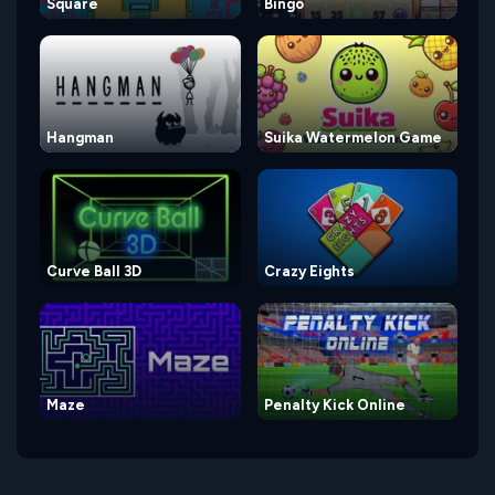
Square
Bingo
Hangman
Suika Watermelon Game
Curve Ball 3D
Crazy Eights
Maze
Penalty Kick Online