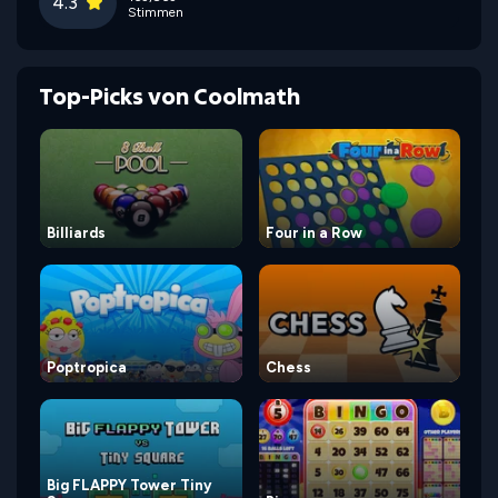
4.3
Stimmen
Top-Picks von Coolmath
Billiards
Four in a Row
Poptropica
Chess
Big FLAPPY Tower Tiny