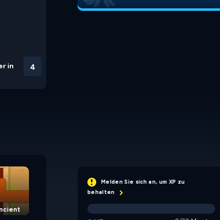
r in
3
Put in Place
Cram Blocks
Melden Sie sich an, um XP zu
behalten
Ancient