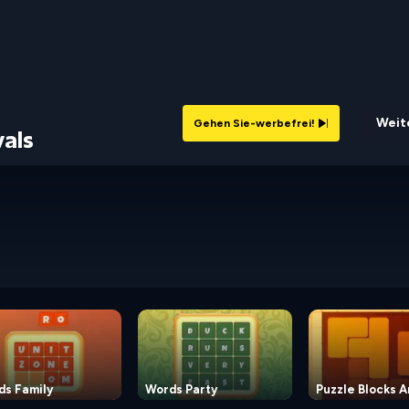
Weite
Gehen Sie-werbefrei!
als
ds Family
Words Party
Puzzle Blocks 