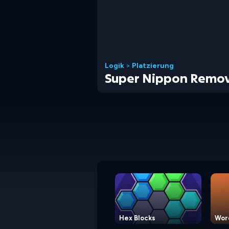
Logik
>
Platzierung
Super Nippon Remov
Hex Blocks
Wor