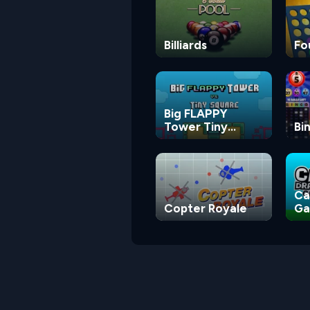
Billiards
Fo
Big FLAPPY
Tower Tiny
Bi
Square
Ca
Copter Royale
G