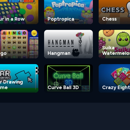
ur in a Row
Poptropica
Chess
Suika
ngo
Hangman
Watermelo
Game
r Drawing
ame
Curve Ball 3D
Crazy Eight