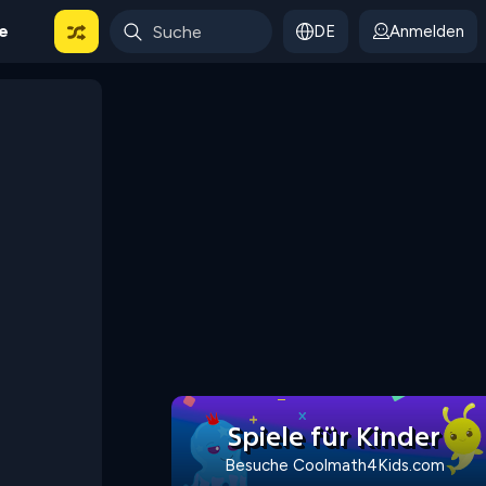
le
DE
Anmelden
Spiele für Kinder
Besuche Coolmath4Kids.com