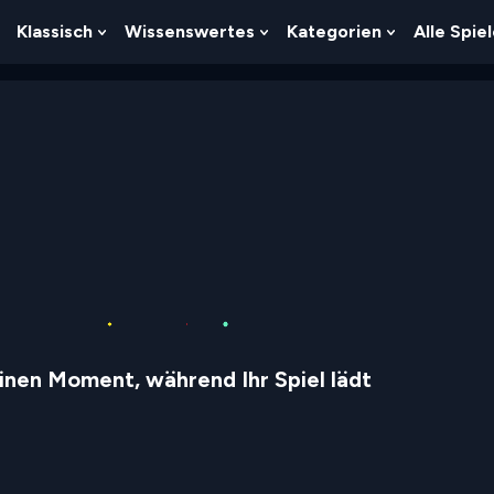
Klassisch
Wissenswertes
Kategorien
Alle Spie
Show
Show
Show
Show
Submenu
Submenu
Submenu
Submenu
For
For
For
For
Logik
Klassisch
Wissenswertes
Kategorien
inen Moment, während Ihr Spiel lädt