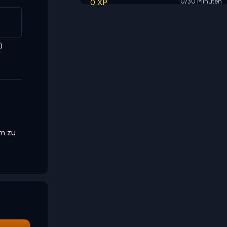
0 XP
0/30 Minuten
)
um zu