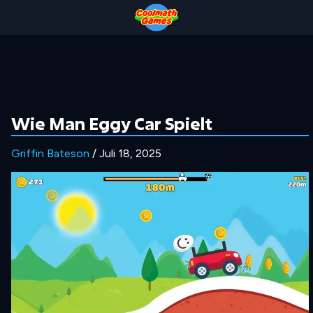
Skip
Skip
Skip
Skip
to
to
to
to
Top
Navigation
Main
Footer
of
Content
Page
Wie Man Eggy Car Spielt
Griffin Bateson
/ Juli 18, 2025