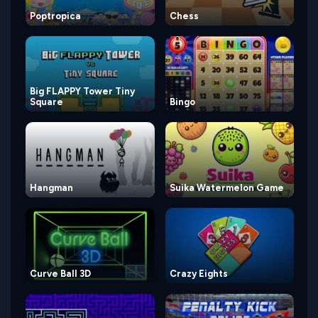
Poptropica
Chess
Big FLAPPY Tower Tiny
Square
Bingo
Hangman
Suika Watermelon Game
Curve Ball 3D
Crazy Eights