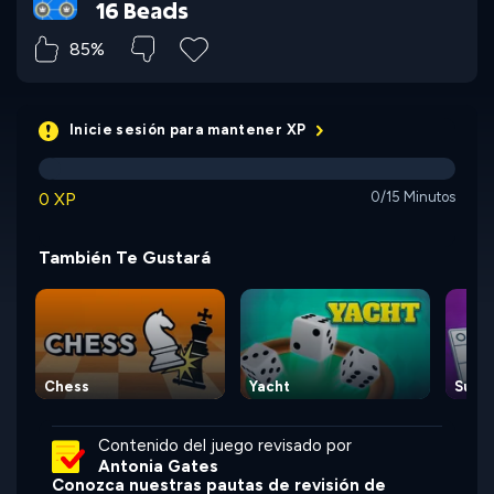
16 Beads
85%
Inicie sesión para mantener XP
0 XP
0/15 Minutos
También Te Gustará
Chess
Yacht
Super
Contenido del juego revisado por
Antonia Gates
Conozca nuestras pautas de revisión de