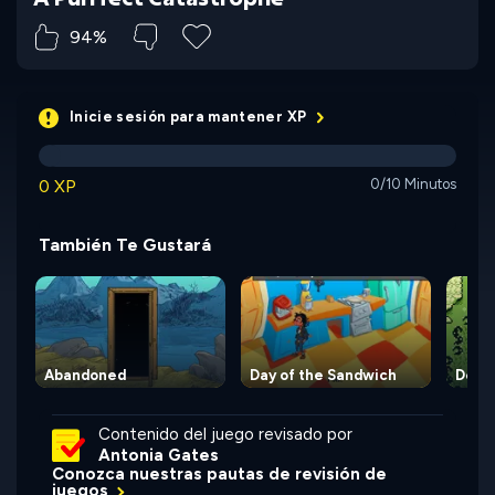
94%
Inicie sesión para mantener XP
0 XP
0/10 Minutos
También Te Gustará
Abandoned
Day of the Sandwich
Deep 
Contenido del juego revisado por
Antonia Gates
Conozca nuestras pautas de revisión de
juegos