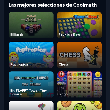
Las mejores selecciones de Coolmath
Billiards
Four in a Row
Poptropica
Chess
Big FLAPPY Tower Tiny
Square
Bingo