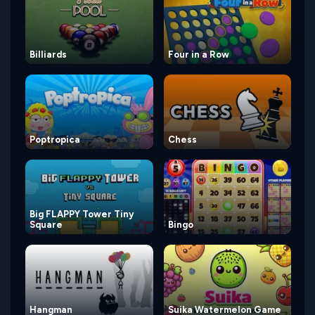
Billiards
Four in a Row
Poptropica
Chess
Big FLAPPY Tower Tiny
Square
Bingo
Hangman
Suika Watermelon Game