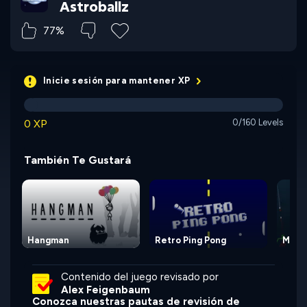
Astroballz
77%
Inicie sesión para mantener XP
0 XP
0/160 Levels
También Te Gustará
Hangman
Retro Ping Pong
Miss
Contenido del juego revisado por
Alex Feigenbaum
Conozca nuestras pautas de revisión de