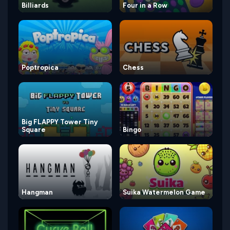
Billiards
Four in a Row
Poptropica
Chess
Big FLAPPY Tower Tiny
Square
Bingo
Hangman
Suika Watermelon Game