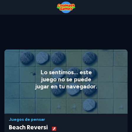
Skip
Skip
Skip
Skip
to
to
to
to
Top
Navigation
Main
Footer
of
Content
Page
Lo sentimos... este
juego no se puede
jugar en tu navegador.
Juegos de pensar
Beach Reversi