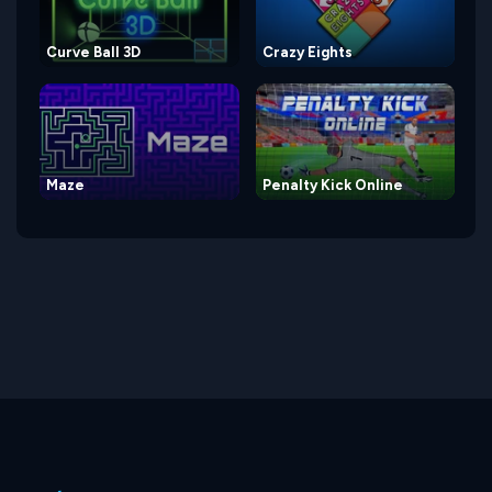
Curve Ball 3D
Crazy Eights
Maze
Penalty Kick Online