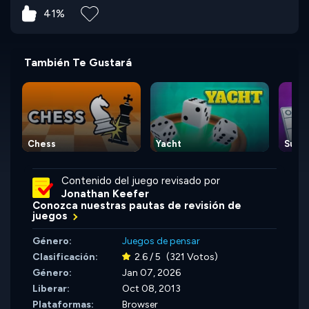
41%
También Te Gustará
Chess
Yacht
Super
Contenido del juego revisado por
Jonathan Keefer
Conozca nuestras pautas de revisión de
juegos
Género:
Juegos de pensar
Clasificación:
2.6 / 5
(321 Votos)
Género:
Jan 07, 2026
Liberar:
Oct 08, 2013
Plataformas:
Browser