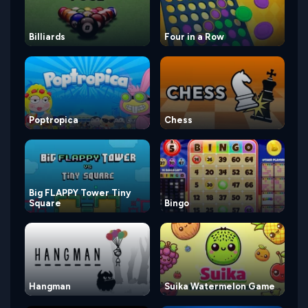
Billiards
Four in a Row
Poptropica
Chess
Big FLAPPY Tower Tiny
Square
Bingo
Hangman
Suika Watermelon Game