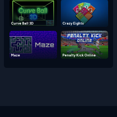
Curve Ball 3D
Crazy Eights
Maze
Penalty Kick Online