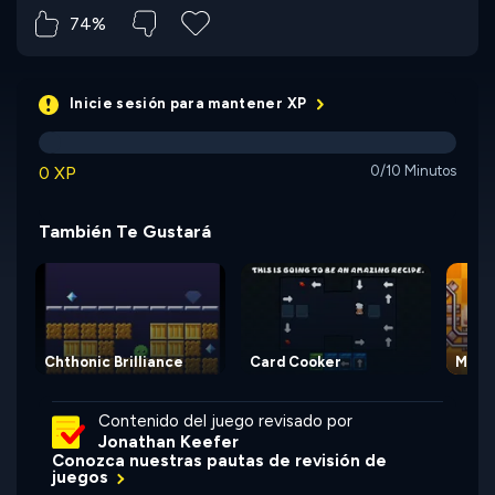
74%
Inicie sesión para mantener XP
0 XP
0/10 Minutos
También Te Gustará
Chthonic Brilliance
Card Cooker
Mine
Contenido del juego revisado por
Jonathan Keefer
Conozca nuestras pautas de revisión de
juegos