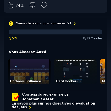
74%
Connectez-vous pour conserver XP
0 XP
0/10 Minutes
Vous Aimerez Aussi
Chthonic Brilliance
Card Cooker
Mine
Contenu du jeu examiné par
Jonathan Keefer
En savoir plus sur nos directives d'évaluation
des jeux