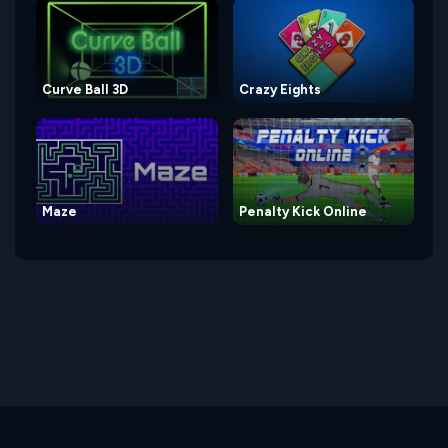
Curve Ball 3D
Crazy Eights
Maze
Penalty Kick Online