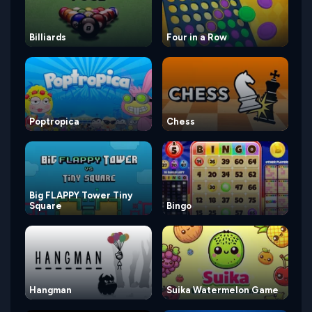
Billiards
Four in a Row
Poptropica
Chess
Big FLAPPY Tower Tiny
Square
Bingo
Hangman
Suika Watermelon Game