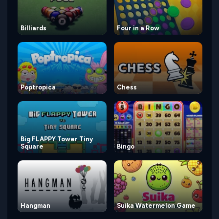
Billiards
Four in a Row
Poptropica
Chess
Big FLAPPY Tower Tiny
Square
Bingo
Hangman
Suika Watermelon Game