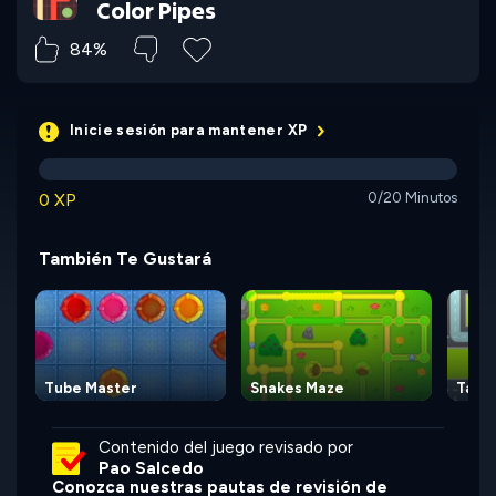
Color Pipes
84%
Inicie sesión para mantener XP
0 XP
0/20 Minutos
También Te Gustará
Tube Master
Snakes Maze
Taxi 
Contenido del juego revisado por
Pao Salcedo
Conozca nuestras pautas de revisión de