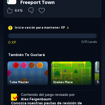
Freeport Town
64%
Inicie sesión para mantener XP
0 XP
0/15 Levels
También Te Gustará
Tube Master
Snakes Maze
Taxi 
Contenido del juego revisado por
Alex Feigenbaum
Conozca nuestras pautas de revisión de