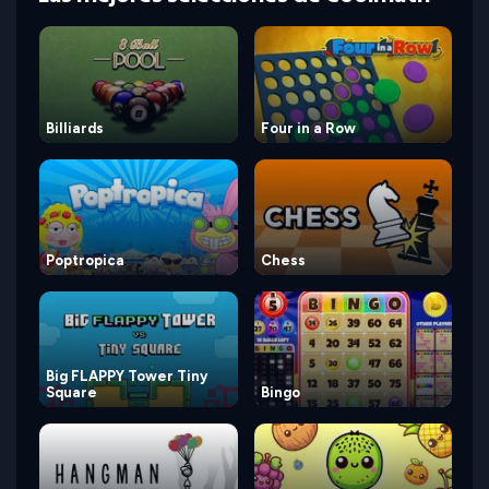
Billiards
Four in a Row
Poptropica
Chess
Big FLAPPY Tower Tiny
Square
Bingo