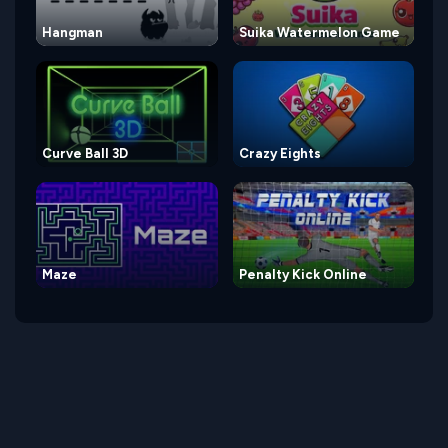
Hangman
Suika Watermelon Game
Curve Ball 3D
Crazy Eights
Maze
Penalty Kick Online