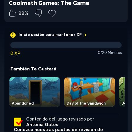
Coolmath Games: The Game
88%
Inicie sesión para mantener XP
0 XP
0/20 Minutos
También Te Gustará
Abandoned
Day of the Sandwich
Deep 
Contenido del juego revisado por
Antonia Gates
Conozca nuestras pautas de revisión de