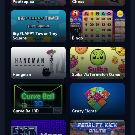
Poptropica
Chess
Big FLAPPY Tower Tiny
Square
Bingo
Hangman
Suika Watermelon Game
Curve Ball 3D
Crazy Eights