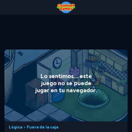
Skip
Skip
Skip
Skip
to
to
to
to
Top
Navigation
Main
Footer
of
Content
Page
Lo sentimos... este
juego no se puede
jugar en tu navegador.
Lógica
>
Fuera de la caja