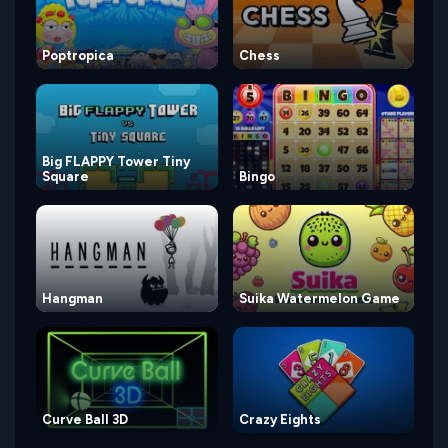
Poptropica
Chess
Big FLAPPY Tower Tiny
Square
Bingo
Hangman
Suika Watermelon Game
Curve Ball 3D
Crazy Eights