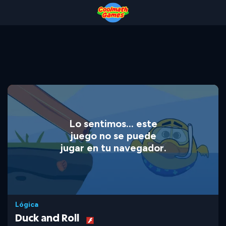
Skip
Skip
Skip
Skip
to
to
to
to
Top
Navigation
Main
Footer
of
Content
Page
Lo sentimos... este
juego no se puede
jugar en tu navegador.
Lógica
Duck and Roll