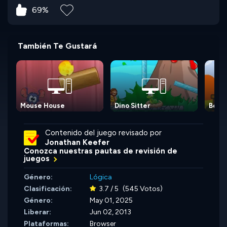
69%
También Te Gustará
Mouse House
Dino Sitter
Beave
Contenido del juego revisado por
Jonathan Keefer
Conozca nuestras pautas de revisión de
juegos
Género:
Lógica
Clasificación:
3.7 / 5
(545 Votos)
Género:
May 01, 2025
Liberar:
Jun 02, 2013
Plataformas:
Browser