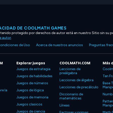
VACIDAD DE COOLMATH GAMES
ntenido protegido por derechos de autor está en nuestro Sitio sin su p
e autor
.
ondiciones de Uso
Acerca de nuestros anuncios
Preguntas fre
OM
Explorar juegos
COOLMATH.COM
Más 
Juegos de estrategia
Lecciones de
Coolm
preálgebra
Juegos de habilidades
Ten Fr
Lecciones de álgebra
Juegos de números
Base T
Lecciones de precálculo
Manipu
re la
Juegos de lógica
Diccionario de
Number
Juegos de memoria
matemáticas
Patter
Juegos clasicos
Líneas
Manipu
Juegos de ciencia
Factores y primas
Math 