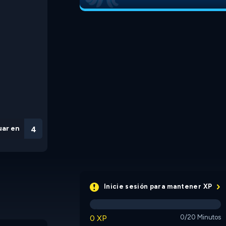
uar en
3
Inicie sesión para mantener XP
0 XP
0/20 Minutos
Proprioception
Hexo Brain