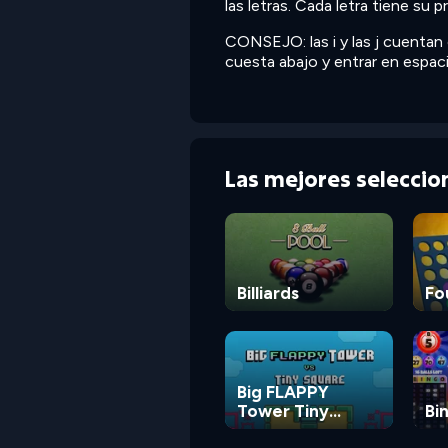
las letras. Cada letra tiene su 
CONSEJO: las i y las j cuentan 
cuesta abajo y entrar en espa
Las mejores selecci
Billiards
Fo
Big FLAPPY
Tower Tiny
Bi
Square