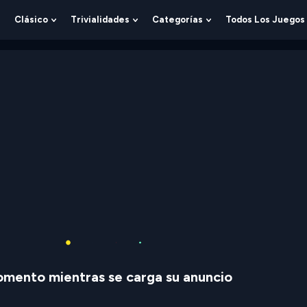
Clásico
Trivialidades
Categorías
Todos Los Juegos
Show
Show
Show
Show
Submenu
Submenu
Submenu
Submenu
For
For
For
For
Lógica
Clásico
Trivialidades
Categorías
mento mientras se carga su anuncio