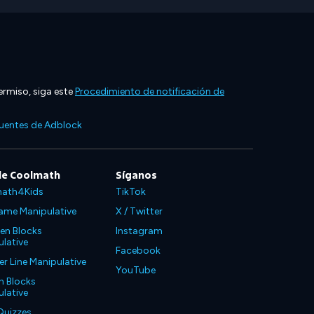
ermiso, siga este
Procedimiento de notificación de
cuentes de Adblock
de Coolmath
Síganos
ath4Kids
TikTok
ame Manipulative
X / Twitter
en Blocks
Instagram
lative
Facebook
 Line Manipulative
YouTube
n Blocks
lative
Quizzes