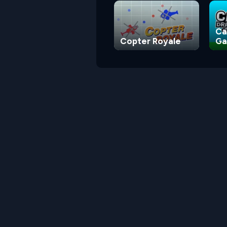
Ca
Copter Royale
G