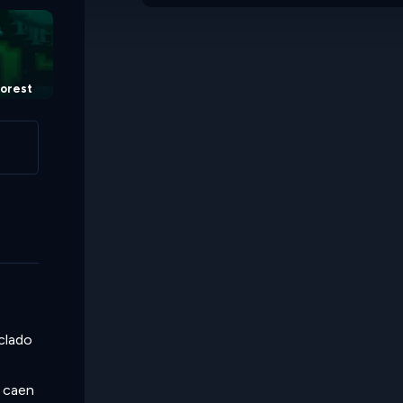
Forest
eclado
o caen