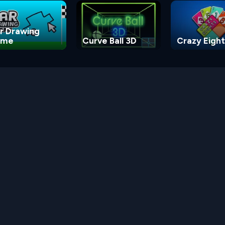
r Drawing
ame
Curve Ball 3D
Crazy Eight