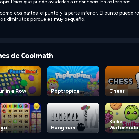
propia física que puede ayudarles a rodar hacia los asteriscos.
como dos partes: el punto y la parte inferior. El punto puede r
cios diminutos porque es muy pequeño.
ones de Coolmath
ur in a Row
Poptropica
Chess
Suika
ngo
Hangman
Watermelo
Game