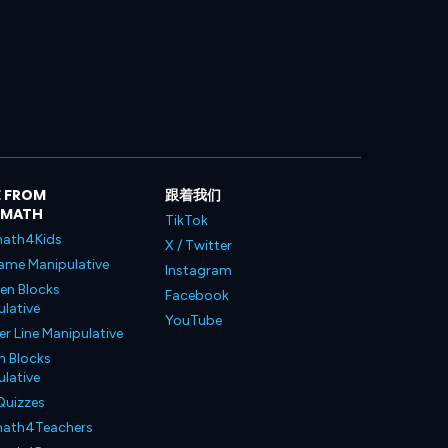
 FROM
跟着我们
LMATH
TikTok
ath4Kids
X / Twitter
ame Manipulative
Instagram
en Blocks
Facebook
lative
YouTube
 Line Manipulative
n Blocks
lative
Quizzes
ath4Teachers