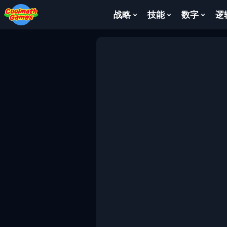
Skip
Skip
Skip
Skip
to
to
to
to
战略
技能
数字
逻
Show
Show
Show
Top
Navigation
Main
Footer
Submenu
Submenu
Subm
of
Content
For
For
For
Page
战
技
数
略
能
字