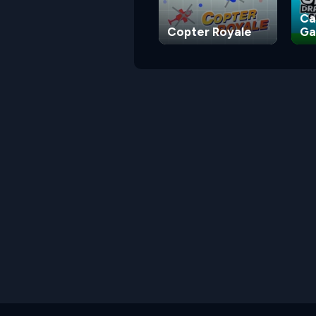
Ca
Copter Royale
G