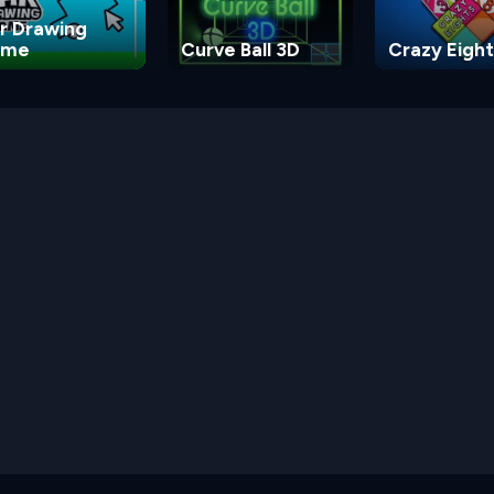
r Drawing
ame
Curve Ball 3D
Crazy Eight