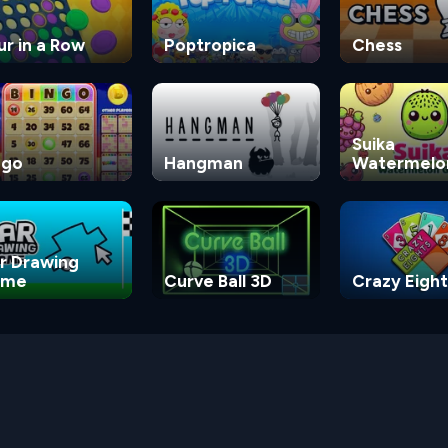
ur in a Row
Poptropica
Chess
Suika
ngo
Hangman
Watermelo
Game
r Drawing
ame
Curve Ball 3D
Crazy Eight