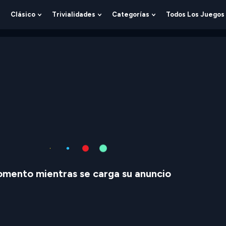
Clásico
Trivialidades
Categorías
Todos Los Juegos
Show
Show
Show
Show
Submenu
Submenu
Submenu
Submenu
For
For
For
For
Lógica
Clásico
Trivialidades
Categorías
mento mientras se carga su anuncio