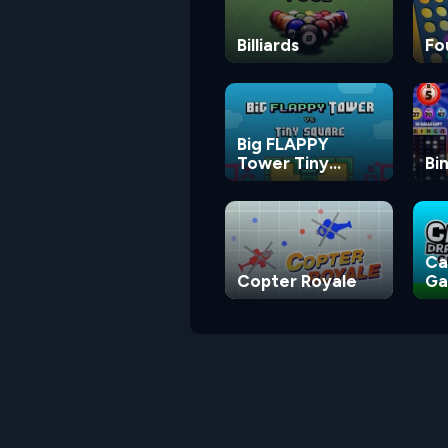
Billiards
Fo
Big FLAPPY
Tower Tiny
Bi
Square
Ca
Copter Royale
G