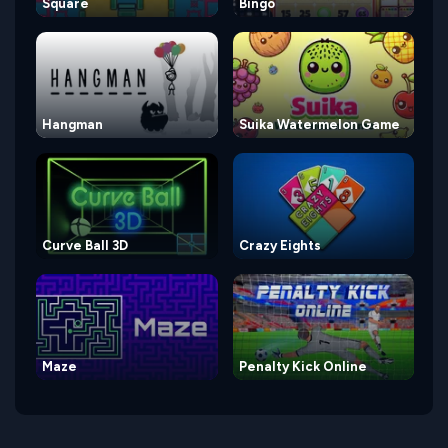
Square
Bingo
Hangman
Suika Watermelon Game
Curve Ball 3D
Crazy Eights
Maze
Penalty Kick Online