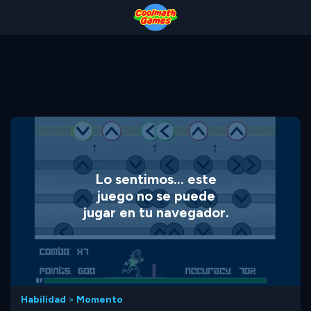
Skip
Skip
Skip
Skip
to
to
to
to
Top
Navigation
Main
Footer
of
Content
Page
Lo sentimos... este
juego no se puede
jugar en tu navegador.
Habilidad
>
Momento