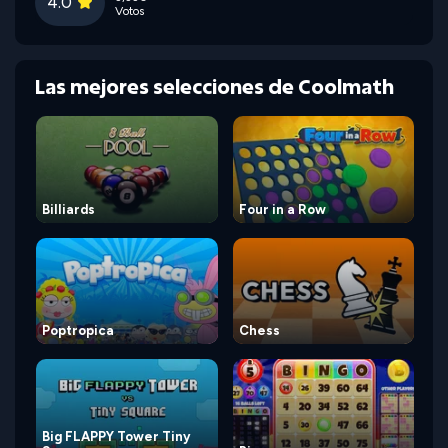
4.0
Votos
Las mejores selecciones de Coolmath
Billiards
Four in a Row
Poptropica
Chess
Big FLAPPY Tower Tiny