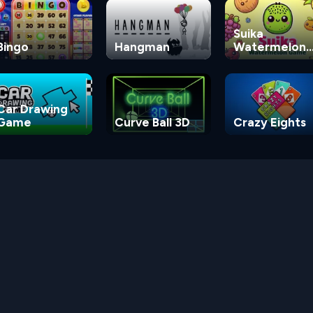
Suika
Bingo
Hangman
Watermelon
Game
Car Drawing
Game
Curve Ball 3D
Crazy Eights