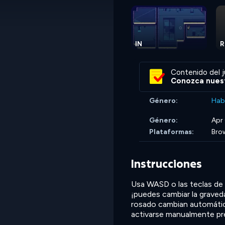
IN
R
Contenido del j
Conozca nuest
Género:
Hab
Género:
Apr
Plataformas:
Bro
Instrucciones
Usa WASD o las teclas de 
¡puedes cambiar la graved
rosado cambian automática
activarse manualmente p