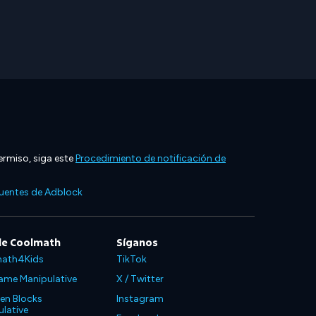
ermiso, siga este
Procedimiento de notificación de
cuentes de Adblock
de Coolmath
Síganos
ath4Kids
TikTok
ame Manipulative
X / Twitter
en Blocks
Instagram
lative