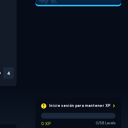
n
3
Inicie sesión para mantener XP
0 XP
0/58 Levels
S.I.P.
Flip Palace