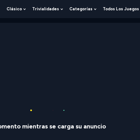
Clásico
Trivialidades
Categorías
Todos Los Juegos
Show
Show
Show
Show
Submenu
Submenu
Submenu
Submenu
For
For
For
For
Lógica
Clásico
Trivialidades
Categorías
mento mientras se carga su anuncio