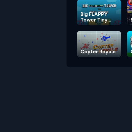
Big FLAPPY
Tower Tiny
Square
Copter Royale