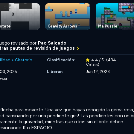
otate
Gravity Arrows
Ma Puzzle
uego revisado por
Pao Salcedo
ras pautas de revisión de juegos
ilidad
>
Giratorio
Clasificación:
4.4 / 5
(434
Votos)
 03, 2025
Liberar:
Jun 12, 2023
wser
flecha para moverte. Una vez que hayas recogido la gema rosa
ad caminando por una pendiente gris! Las pendientes con un br
mente la gravedad, mientras que otras sin el brillo deben
resionando K o ESPACIO.