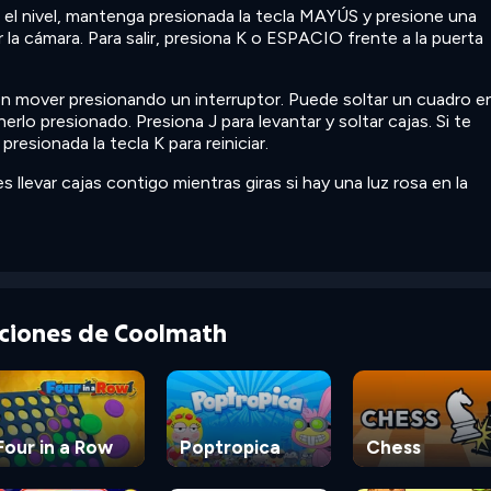
o el nivel, mantenga presionada la tecla MAYÚS y presione una
 la cámara. Para salir, presiona K o ESPACIO frente a la puerta
n mover presionando un interruptor. Puede soltar un cuadro e
erlo presionado. Presiona J para levantar y soltar cajas. Si te
esionada la tecla K para reiniciar.
levar cajas contigo mientras giras si hay una luz rosa en la
cciones de Coolmath
Four in a Row
Poptropica
Chess