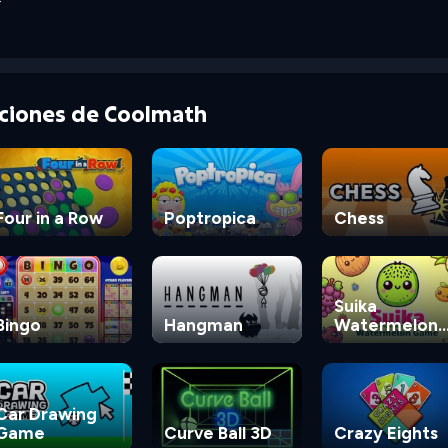
cciones de Coolmath
Four in a Row
Poptropica
Chess
Suika
Bingo
Hangman
Watermelon
Game
Car Drawing
Game
Curve Ball 3D
Crazy Eights