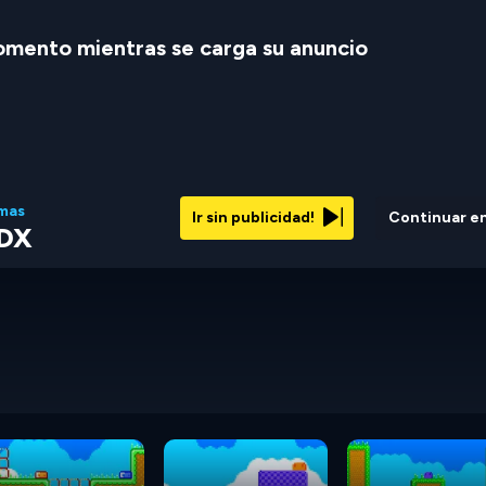
mento mientras se carga su anuncio
mas
Ir sin publicidad!
Continuar e
 DX