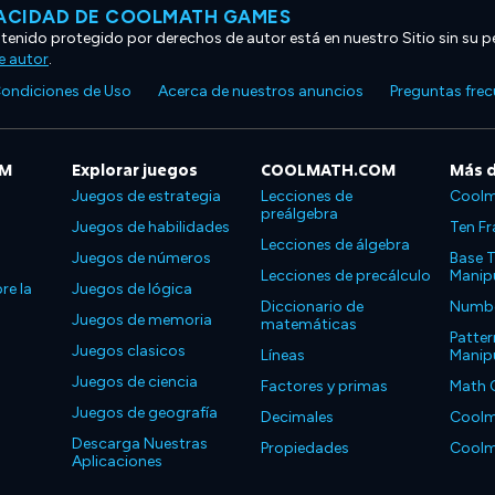
VACIDAD DE COOLMATH GAMES
ntenido protegido por derechos de autor está en nuestro Sitio sin su p
e autor
.
ondiciones de Uso
Acerca de nuestros anuncios
Preguntas fre
OM
Explorar juegos
COOLMATH.COM
Más 
Juegos de estrategia
Lecciones de
Coolm
preálgebra
Juegos de habilidades
Ten Fr
Lecciones de álgebra
Juegos de números
Base T
Lecciones de precálculo
Manipu
re la
Juegos de lógica
Diccionario de
Number
Juegos de memoria
matemáticas
Patter
Juegos clasicos
Líneas
Manipu
Juegos de ciencia
Factores y primas
Math 
Juegos de geografía
Decimales
Coolm
Descarga Nuestras
Propiedades
Coolm
Aplicaciones