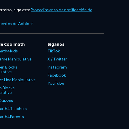
ermiso, siga este
Procedimiento de notificación de
cuentes de Adblock
de Coolmath
Síganos
ath4Kids
TikTok
ame Manipulative
X / Twitter
en Blocks
Instagram
lative
Facebook
 Line Manipulative
YouTube
n Blocks
lative
Quizzes
ath4Teachers
ath4Parents