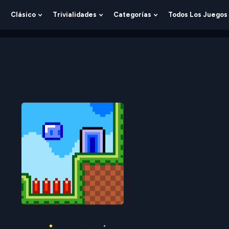
Clásico
Trivialidades
Categorías
Todos Los Juegos
Show
Show
Show
Show
Submenu
Submenu
Submenu
Submenu
For
For
For
For
Lógica
Clásico
Trivialidades
Categorías