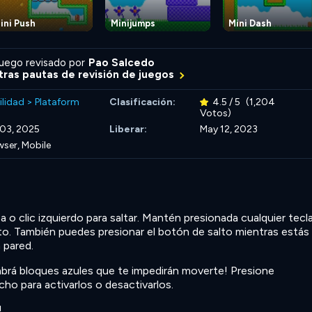
ini Push
Minijumps
Mini Dash
uego revisado por
Pao Salcedo
ras pautas de revisión de juegos
ilidad
>
Plataform
Clasificación:
4.5 / 5
(1,204
Votos)
 03, 2025
Liberar:
May 12, 2023
ser, Mobile
a o clic izquierdo para saltar. Mantén presionada cualquier tecl
lto. También puedes presionar el botón de salto mientras estás
 pared.
habrá bloques azules que te impedirán moverte! Presione
ho para activarlos o desactivarlos.
!