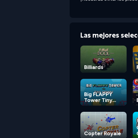
Las mejores sele
Billiards
Big FLAPPY
Tower Tiny
Square
Copter Royale