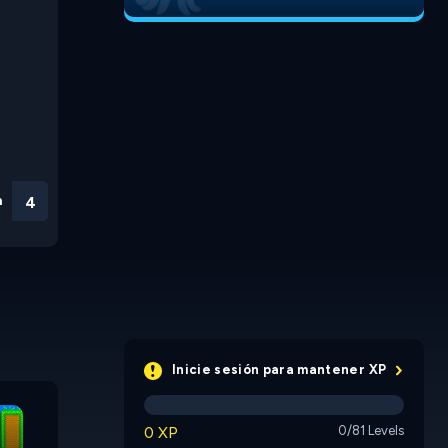
n
3
Inicie sesión para mantener XP
Mini Stilts
Mini Coins
Mini Flips
0 XP
0/81 Levels