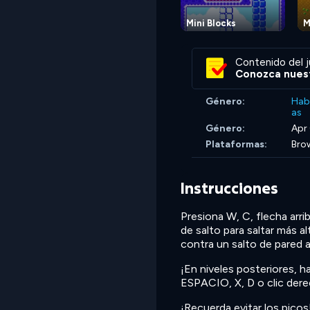
Mini Blocks
M
Contenido del j
Conozca nuest
Género:
Hab
as
Género:
Apr
Plataformas:
Brow
Instrucciones
Presiona W, C, flecha arrib
de salto para saltar más a
contra un salto de pared a
¡En niveles posteriores, 
ESPACIO, X, D o clic derec
¡Recuerda evitar los picos