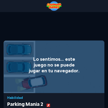
Skip
Skip
Skip
Skip
to
to
to
to
Top
Navigation
Main
Footer
of
Content
Page
Lo sentimos... este
juego no se puede
jugar en tu navegador.
Habilidad
Parking Mania 2