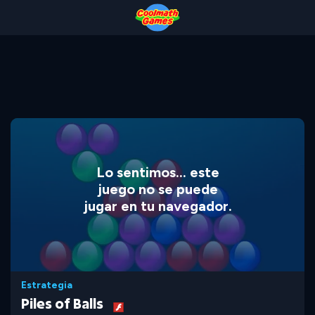
Skip
Skip
Skip
Skip
to
to
to
to
Top
Navigation
Main
Footer
of
Content
Page
Lo sentimos... este
juego no se puede
jugar en tu navegador.
Estrategia
Piles of Balls