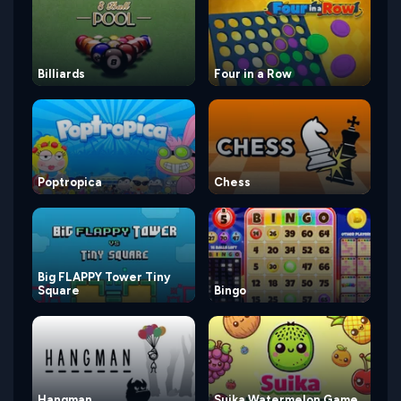
Billiards
Four in a Row
Poptropica
Chess
Big FLAPPY Tower Tiny
Square
Bingo
Hangman
Suika Watermelon Game