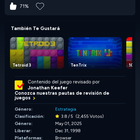
71%
También Te Gustará
Tetroid 3
TenTrix
10x1
Contenido del juego revisado por
Jonathan Keefer
Conozca nuestras pautas de revisión de
juegos
Género:
Estrategia
Clasificación:
3.8 / 5
(2,455 Votos)
Género:
May 01, 2025
Liberar:
Dec 31, 1998
Plataformas:
Browser