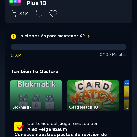
Plus 10
81%
Inicie sesión para mantener XP
0 XP
0/100 Minutos
También Te Gustará
Blokmatik
Card Match 10
Just 
Contenido del juego revisado por
Alex Feigenbaum
Conozca nuestras pautas de revisión de