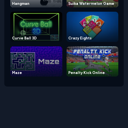
Hangman
Suika Watermelon Game
Curve Ball 3D
Crazy Eights
Maze
Penalty Kick Online