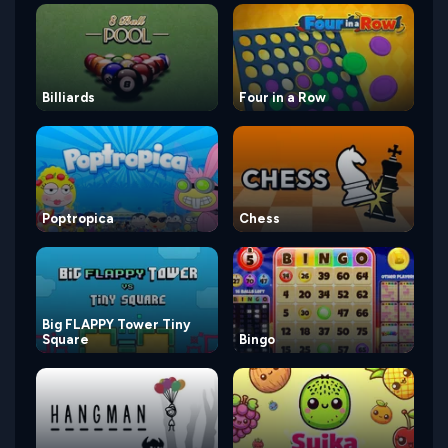
Billiards
Four in a Row
Poptropica
Chess
Big FLAPPY Tower Tiny
Square
Bingo