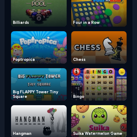
Billiards
Four in a Row
Poptropica
Chess
Big FLAPPY Tower Tiny
Square
Bingo
Hangman
Suika Watermelon Game