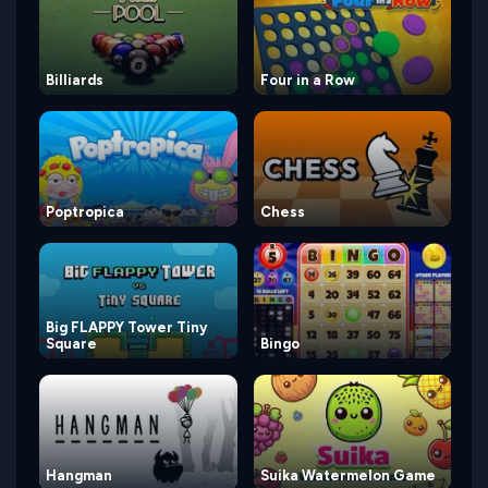
Billiards
Four in a Row
Poptropica
Chess
Big FLAPPY Tower Tiny
Square
Bingo
Hangman
Suika Watermelon Game