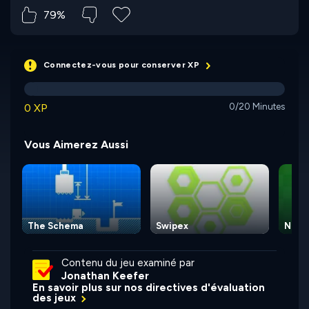
79%
Connectez-vous pour conserver XP
0 XP
0/20 Minutes
Vous Aimerez Aussi
The Schema
Swipex
Numb
Contenu du jeu examiné par
Jonathan Keefer
En savoir plus sur nos directives d'évaluation
des jeux