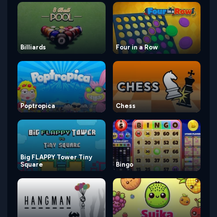
Billiards
Four in a Row
Poptropica
Chess
Big FLAPPY Tower Tiny
Square
Bingo