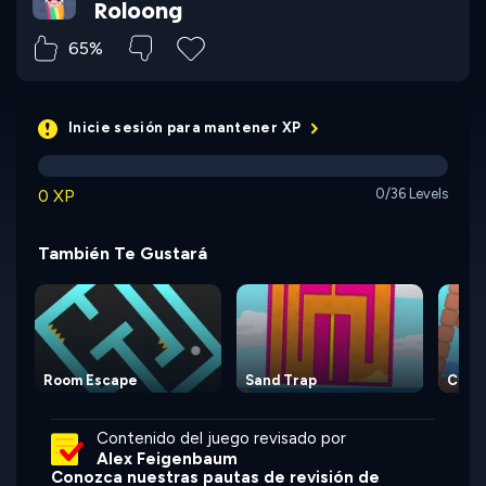
Roloong
65%
Inicie sesión para mantener XP
0 XP
0/36 Levels
También Te Gustará
Room Escape
Sand Trap
Cube
Contenido del juego revisado por
Alex Feigenbaum
Conozca nuestras pautas de revisión de