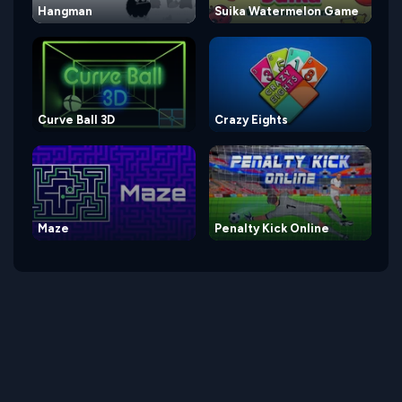
Hangman
Suika Watermelon Game
Curve Ball 3D
Crazy Eights
Maze
Penalty Kick Online