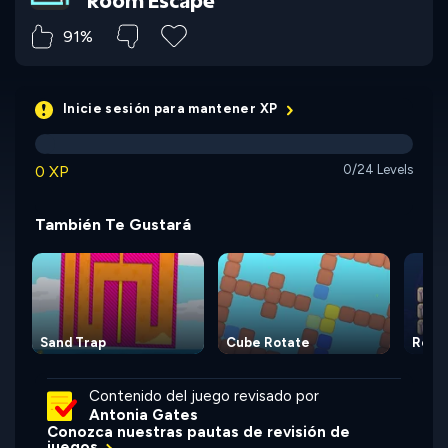
Room Escape
91%
Inicie sesión para mantener XP
0 XP
0/24 Levels
También Te Gustará
Sand Trap
Cube Rotate
Rolo
Contenido del juego revisado por
Antonia Gates
Conozca nuestras pautas de revisión de
juegos