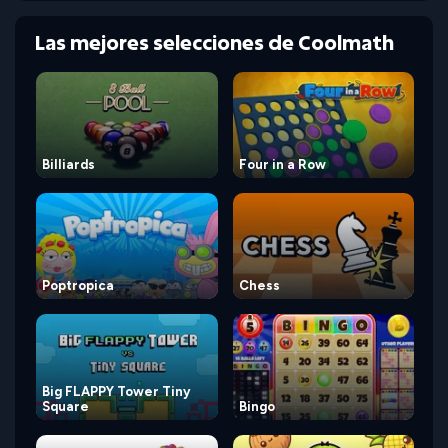
Las mejores selecciones de Coolmath
Billiards
Four in a Row
Poptropica
Chess
Big FLAPPY Tower Tiny
Square
Bingo