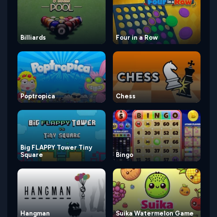
Billiards
Four in a Row
Poptropica
Chess
Big FLAPPY Tower Tiny
Square
Bingo
Hangman
Suika Watermelon Game