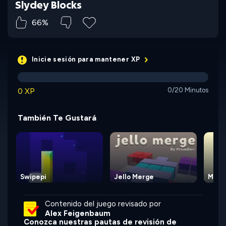
Slydey Blocks
66%
Inicie sesión para mantener XP
0 XP
0/20 Minutos
También Te Gustará
Swipepi
Jello Merge
Maze
Contenido del juego revisado por
Alex Feigenbaum
Conozca nuestras pautas de revisión de